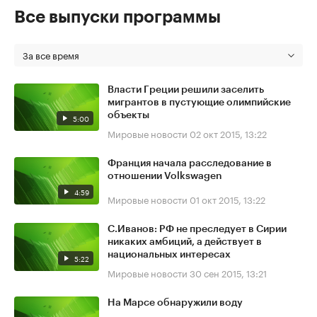
Все выпуски программы
За все время
Власти Греции решили заселить
мигрантов в пустующие олимпийские
объекты
5:00
Мировые новости
02 окт 2015, 13:22
Франция начала расследование в
отношении Volkswagen
4:59
Мировые новости
01 окт 2015, 13:22
С.Иванов: РФ не преследует в Сирии
никаких амбиций, а действует в
национальных интересах
5:22
Мировые новости
30 сен 2015, 13:21
На Марсе обнаружили воду