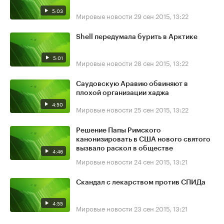
5:03
Мировые новости
29 сен 2015, 13:22
Shell передумала бурить в Арктике
5:01
Мировые новости
28 сен 2015, 13:22
Саудовскую Аравию обвиняют в
плохой организации хаджа
4:50
Мировые новости
25 сен 2015, 13:22
Решение Папы Римского
канонизировать в США нового святого
вызвало раскол в обществе
4:46
Мировые новости
24 сен 2015, 13:21
Скандал с лекарством против СПИДа
4:55
Мировые новости
23 сен 2015, 13:21