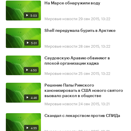
На Марсе обнаружили воду
5:03
Мировые новости
29 сен 2015, 13:22
Shell передумала бурить в Арктике
5:01
Мировые новости
28 сен 2015, 13:22
Саудовскую Аравию обвиняют в
плохой организации хаджа
4:50
Мировые новости
25 сен 2015, 13:22
Решение Папы Римского
канонизировать в США нового святого
вызвало раскол в обществе
4:46
Мировые новости
24 сен 2015, 13:21
Скандал с лекарством против СПИДа
4:55
Мировые новости
23 сен 2015, 13:21