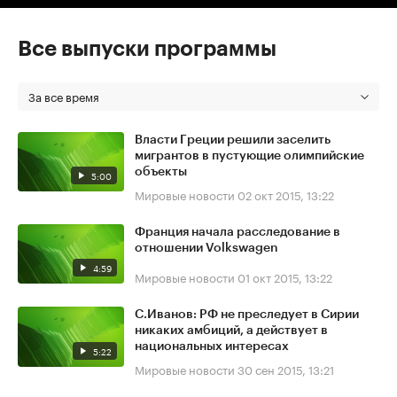
Все выпуски программы
За все время
Власти Греции решили заселить
мигрантов в пустующие олимпийские
объекты
5:00
Мировые новости
02 окт 2015, 13:22
Франция начала расследование в
отношении Volkswagen
4:59
Мировые новости
01 окт 2015, 13:22
С.Иванов: РФ не преследует в Сирии
никаких амбиций, а действует в
национальных интересах
5:22
Мировые новости
30 сен 2015, 13:21