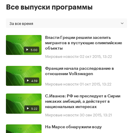
Все выпуски программы
За все время
Власти Греции решили заселить
мигрантов в пустующие олимпийские
объекты
5:00
Мировые новости
02 окт 2015, 13:22
Франция начала расследование в
отношении Volkswagen
4:59
Мировые новости
01 окт 2015, 13:22
С.Иванов: РФ не преследует в Сирии
никаких амбиций, а действует в
национальных интересах
5:22
Мировые новости
30 сен 2015, 13:21
На Марсе обнаружили воду