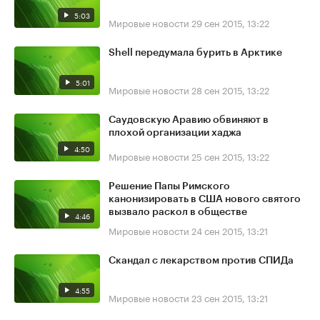
5:03
Мировые новости
29 сен 2015, 13:22
Shell передумала бурить в Арктике
5:01
Мировые новости
28 сен 2015, 13:22
Саудовскую Аравию обвиняют в
плохой организации хаджа
4:50
Мировые новости
25 сен 2015, 13:22
Решение Папы Римского
канонизировать в США нового святого
вызвало раскол в обществе
4:46
Мировые новости
24 сен 2015, 13:21
Скандал с лекарством против СПИДа
4:55
Мировые новости
23 сен 2015, 13:21