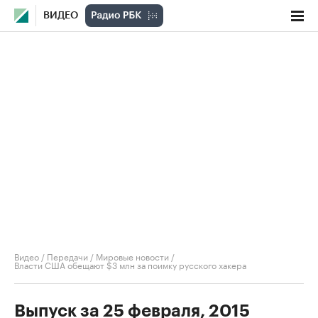
ВИДЕО
Видео
/
Передачи
/
Мировые новости
/
Власти США обещают $3 млн за поимку русского хакера
Выпуск за 25 февраля, 2015