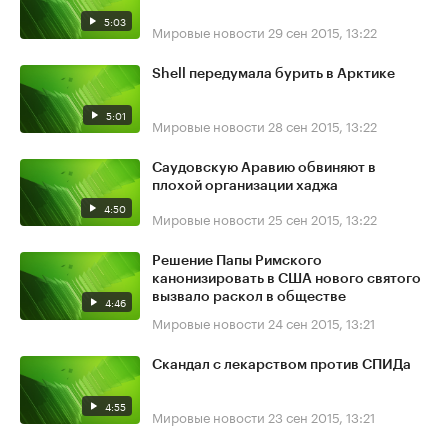
5:03
Мировые новости
29 сен 2015, 13:22
Shell передумала бурить в Арктике
5:01
Мировые новости
28 сен 2015, 13:22
Саудовскую Аравию обвиняют в
плохой организации хаджа
4:50
Мировые новости
25 сен 2015, 13:22
Решение Папы Римского
канонизировать в США нового святого
вызвало раскол в обществе
4:46
Мировые новости
24 сен 2015, 13:21
Скандал с лекарством против СПИДа
4:55
Мировые новости
23 сен 2015, 13:21