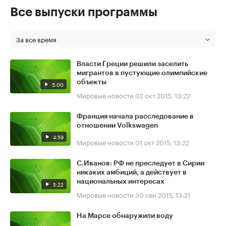
Все выпуски программы
За все время
Власти Греции решили заселить
мигрантов в пустующие олимпийские
объекты
5:00
Мировые новости
02 окт 2015, 13:22
Франция начала расследование в
отношении Volkswagen
4:59
Мировые новости
01 окт 2015, 13:22
С.Иванов: РФ не преследует в Сирии
никаких амбиций, а действует в
национальных интересах
5:22
Мировые новости
30 сен 2015, 13:21
На Марсе обнаружили воду