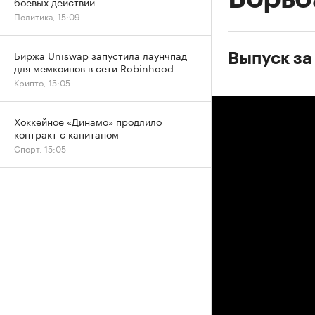
боевых действий
Политика, 15:09
Биржа Uniswap запустила лаунчпад
Выпуск за 
для мемкоинов в сети Robinhood
Крипто, 15:05
Хоккейное «Динамо» продлило
контракт с капитаном
Спорт, 15:05