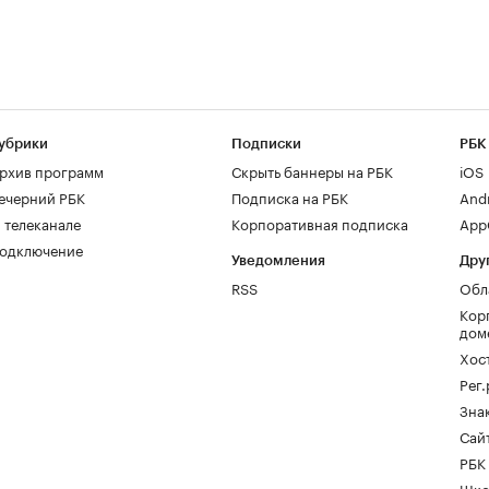
убрики
Подписки
РБК
рхив программ
Скрыть баннеры на РБК
iOS
ечерний РБК
Подписка на РБК
And
 телеканале
Корпоративная подписка
AppG
одключение
Уведомления
Дру
RSS
Обл
Кор
дом
Хос
Рег
Зна
Сайт
РБК
Шко