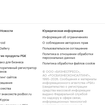
 Новости
Юридическая информация
Информация об ограничениях
roid
О соблюдении авторских прав
allery
Пользовательское соглашение
Политика в отношении обработки
гие продукты РБК
персональных данных
ако для бизнеса
Политика обработки файлов cookie
поративный регистратор
енов
© ООО «БИЗНЕСПРЕСС»,
АО «РОСБИЗНЕСКОНСАЛТИНГ»,
тинг сайтов
1995–2026
. Сообщения и материалы
.решения
информационного агентства «РБК»
(свидетельство о регистрации
комства
средства массовой информации
 знакомств podbor.ru
выдано Федеральной службой
по надзору в сфере связи,
 Курсы
информационных технологий
ла управления РБК
и массовых коммуникаций