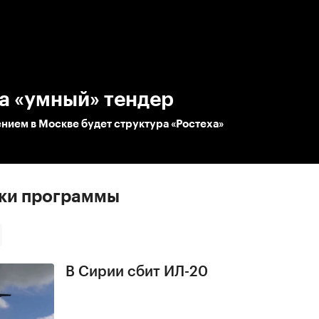
:00
/
00:00
а «умный» тендер
нием в Москве будет структура «Ростеха»
ски программы
В Сирии сбит ИЛ-20