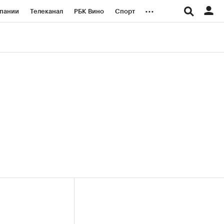
...
пании
Телеканал
РБК Вино
Спорт
ые проекты
Город
Стиль
Крипто
Спецпроекты СПб
логии и медиа
Финансы