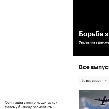
00
Борьба з
Управлять движе
Все выпу
За все время
Облигации вместо кредита: как
малому бизнесу разместить