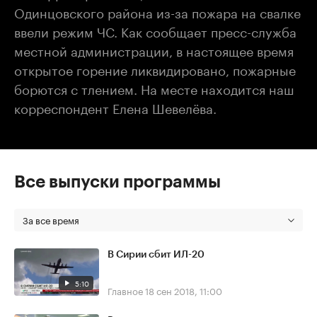
Одинцовского района из-за пожара на свалке
ввели режим ЧС. Как сообщает пресс-служба
местной администрации, в настоящее время
открытое горение ликвидировано, пожарные
борются с тлением. На месте находится наш
корреспондент Елена Шевелёва.
Все выпуски программы
За все время
В Сирии сбит ИЛ-20
5:10
Главное
18 сен 2018, 11:00