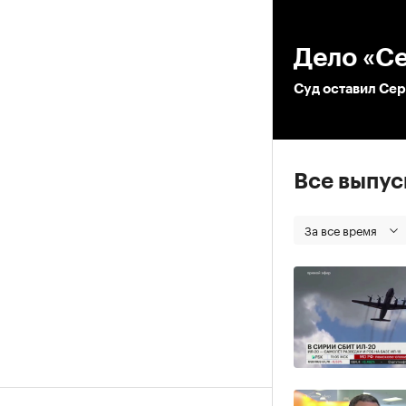
00
Дело «С
Суд оставил Се
Все выпу
За все время