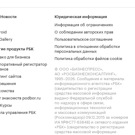
 Новости
Юридическая информация
Информация об ограничениях
roid
О соблюдении авторских прав
allery
Пользовательское соглашение
Политика в отношении обработки
гие продукты РБК
персональных данных
ако для бизнеса
Политика обработки файлов cookie
поративный регистратор
енов
© ООО «БИЗНЕСПРЕСС»,
АО «РОСБИЗНЕСКОНСАЛТИНГ»,
тинг сайтов
1995–2026
. Сообщения и материалы
.решения
информационного агентства «РБК»
(свидетельство о регистрации
комства
средства массовой информации
 знакомств podbor.ru
выдано Федеральной службой
по надзору в сфере связи,
 Курсы
информационных технологий
ла управления РБК
и массовых коммуникаций
(Роскомнадзор) 09.12.2015 за номером
ИА №ФС77-63848) и сетевого издания
«РБК» (свидетельство о регистрации
средства массовой информации