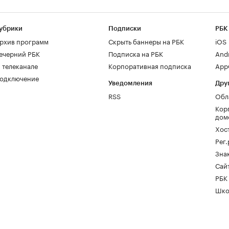
убрики
Подписки
РБК
рхив программ
Скрыть баннеры на РБК
iOS
ечерний РБК
Подписка на РБК
And
 телеканале
Корпоративная подписка
AppG
одключение
Уведомления
Дру
RSS
Обл
Кор
дом
Хос
Рег
Зна
Сайт
РБК
Шко