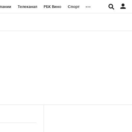
...
пании
Телеканал
РБК Вино
Спорт
ые проекты
Город
Стиль
Крипто
Спецпроекты СПб
логии и медиа
Финансы