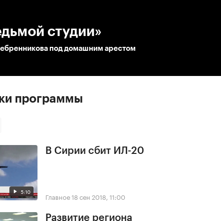
:00
/
00:00
едьмой студии»
ребренникова под домашним арестом
ски программы
В Сирии сбит ИЛ-20
5:10
Главное
18 сен 2018, 11:00
Развитие региона