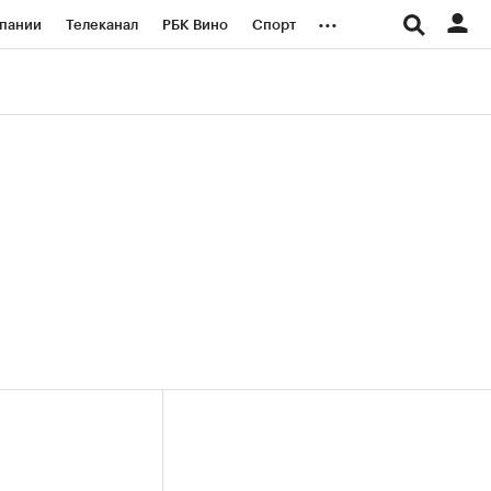
...
пании
Телеканал
РБК Вино
Спорт
ые проекты
Город
Стиль
Крипто
Спецпроекты СПб
логии и медиа
Финансы