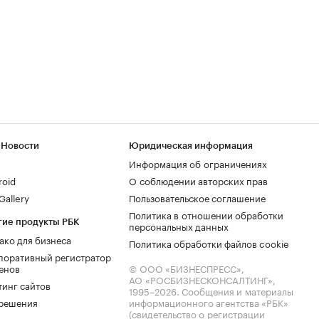
 Новости
Юридическая информация
Информация об ограничениях
roid
О соблюдении авторских прав
allery
Пользовательское соглашение
Политика в отношении обработки
гие продукты РБК
персональных данных
ако для бизнеса
Политика обработки файлов cookie
поративный регистратор
енов
© ООО «БИЗНЕСПРЕСС»,
АО «РОСБИЗНЕСКОНСАЛТИНГ»,
тинг сайтов
1995–2026
. Сообщения и материалы
.решения
информационного агентства «РБК»
(свидетельство о регистрации