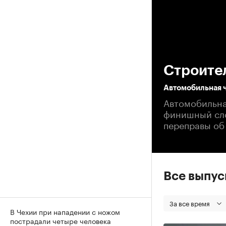
00
Строите
Автомобильная ч
Автомобильна
финишный сло
переправы об
Все выпу
За все время
В Чехии при нападении с ножом
пострадали четыре человека