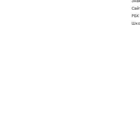
Зна
Сайт
РБК
Шко