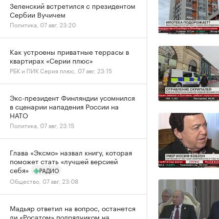
Зеленский встретился с президентом
Сербии Вучичем
Политика, 07 авг, 23:20
Как устроены приватные террасы в
квартирах «Серии плюс»
РБК и ПИК Серия плюс, 07 авг, 23:15
Экс-президент Финляндии усомнился
в сценарии нападения России на
НАТО
Политика, 07 авг, 23:15
Глава «Эксмо» назвал книгу, которая
поможет стать «лучшей версией
себя»
РАДИО
Общество, 07 авг, 23:08
Мадьяр ответил на вопрос, останется
ли «Росатом» подрядчиком на