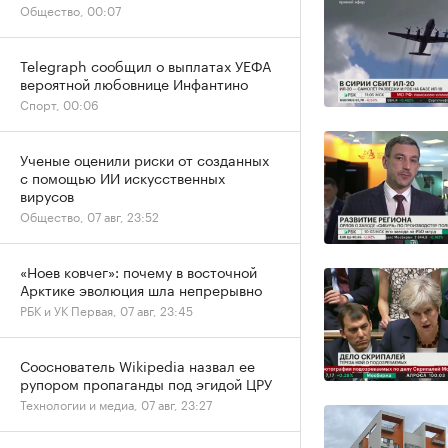
Общество, 00:07
Telegraph сообщил о выплатах УЕФА
вероятной любовнице Инфантино
Спорт, 00:06
Ученые оценили риски от созданных
с помощью ИИ искусственных
вирусов
Общество, 07 авг, 23:52
«Ноев ковчег»: почему в восточной
Арктике эволюция шла непрерывно
РБК и УК Первая, 07 авг, 23:45
Сооснователь Wikipedia назвал ее
рупором пропаганды под эгидой ЦРУ
Технологии и медиа, 07 авг, 23:27