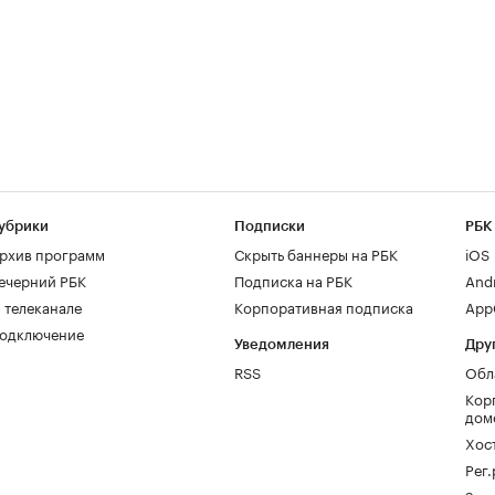
убрики
Подписки
РБК
рхив программ
Скрыть баннеры на РБК
iOS
ечерний РБК
Подписка на РБК
And
 телеканале
Корпоративная подписка
AppG
одключение
Уведомления
Дру
RSS
Обл
Кор
дом
Хос
Рег