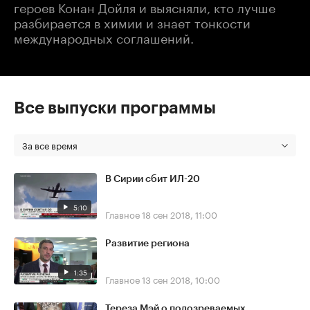
героев Конан Дойля и выясняли, кто лучше
разбирается в химии и знает тонкости
международных соглашений.
Все выпуски программы
За все время
В Сирии сбит ИЛ-20
5:10
Главное
18 сен 2018, 11:00
Развитие региона
1:35
Главное
13 сен 2018, 10:00
Тереза Мэй о подозреваемых