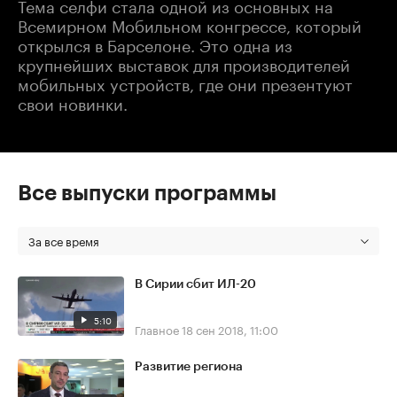
Тема селфи стала одной из основных на
Всемирном Мобильном конгрессе, который
открылся в Барселоне. Это одна из
крупнейших выставок для производителей
мобильных устройств, где они презентуют
свои новинки.
Все выпуски программы
За все время
В Сирии сбит ИЛ-20
5:10
Главное
18 сен 2018, 11:00
Развитие региона