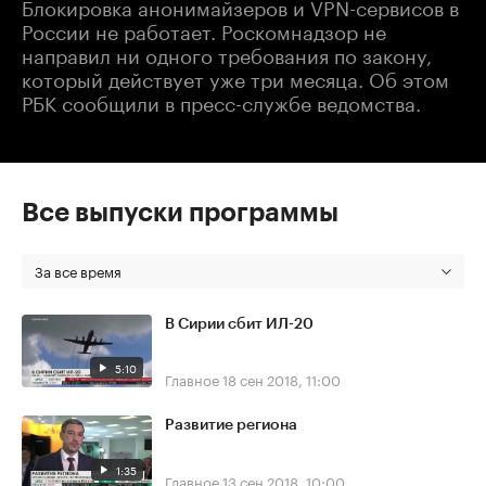
Блокировка анонимайзеров и VPN-сервисов в
России не работает. Роскомнадзор не
направил ни одного требования по закону,
который действует уже три месяца. Об этом
РБК сообщили в пресс-службе ведомства.
Все выпуски программы
За все время
В Сирии сбит ИЛ-20
5:10
Главное
18 сен 2018, 11:00
Развитие региона
1:35
Главное
13 сен 2018, 10:00