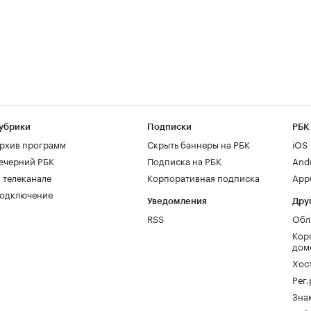
убрики
Подписки
РБК
рхив программ
Скрыть баннеры на РБК
iOS
ечерний РБК
Подписка на РБК
And
 телеканале
Корпоративная подписка
AppG
одключение
Уведомления
Дру
RSS
Обл
Кор
дом
Хос
Рег
Зна