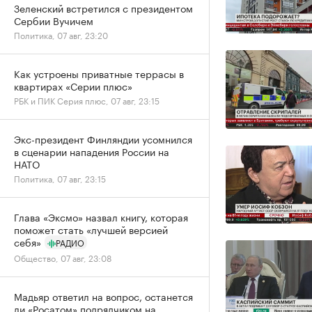
Зеленский встретился с президентом
Сербии Вучичем
Политика, 07 авг, 23:20
Как устроены приватные террасы в
квартирах «Серии плюс»
РБК и ПИК Серия плюс, 07 авг, 23:15
Экс-президент Финляндии усомнился
в сценарии нападения России на
НАТО
Политика, 07 авг, 23:15
Глава «Эксмо» назвал книгу, которая
поможет стать «лучшей версией
себя»
РАДИО
Общество, 07 авг, 23:08
Мадьяр ответил на вопрос, останется
ли «Росатом» подрядчиком на