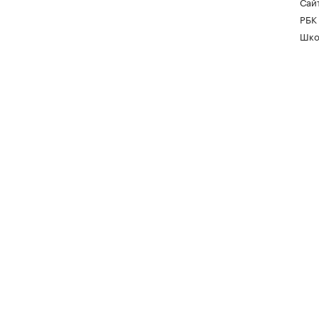
Сайт
РБК
Шко