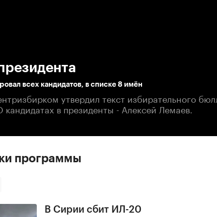
:00
/
00:00
президента
овал всех кандидатов, в списке 8 имён
ентризбирком утвердил текст избирательного бюлл
О кандидатах в президенты - Алексей Лемаев.
ски программы
В Сирии сбит ИЛ-20