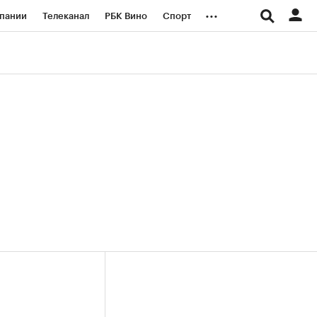
...
пании
Телеканал
РБК Вино
Спорт
ые проекты
Город
Стиль
Крипто
Спецпроекты СПб
логии и медиа
Финансы