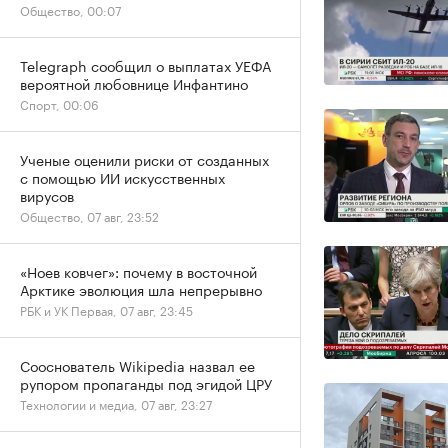
Общество, 00:07
Telegraph сообщил о выплатах УЕФА
вероятной любовнице Инфантино
Спорт, 00:06
Ученые оценили риски от созданных
с помощью ИИ искусственных
вирусов
Общество, 07 авг, 23:52
«Ноев ковчег»: почему в восточной
Арктике эволюция шла непрерывно
РБК и УК Первая, 07 авг, 23:45
Сооснователь Wikipedia назвал ее
рупором пропаганды под эгидой ЦРУ
Технологии и медиа, 07 авг, 23:27