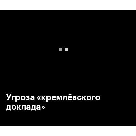
00:00
/
00:00
Угроза «кремлёвского
доклада»