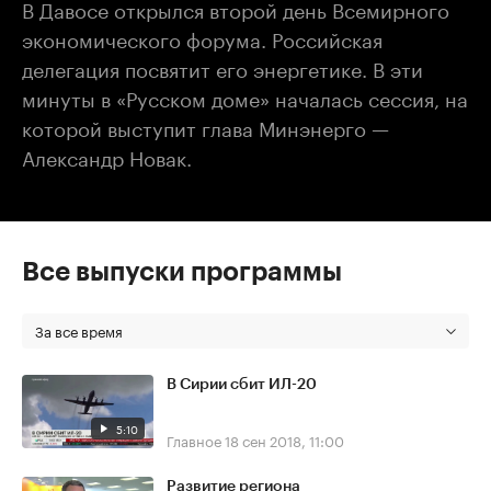
В Давосе открылся второй день Всемирного
экономического форума. Российская
делегация посвятит его энергетике. В эти
минуты в «Русском доме» началась сессия, на
которой выступит глава Минэнерго —
Александр Новак.
Все выпуски программы
За все время
В Сирии сбит ИЛ-20
5:10
Главное
18 сен 2018, 11:00
Развитие региона