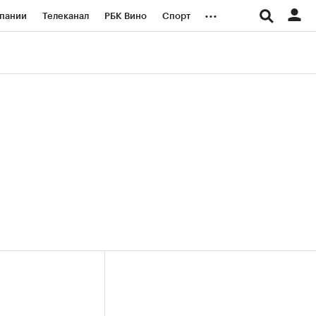
...
пании
Телеканал
РБК Вино
Спорт
ые проекты
Город
Стиль
Крипто
Спецпроекты СПб
логии и медиа
Финансы