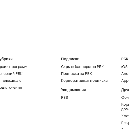
убрики
Подписки
РБК
рхив программ
Скрыть баннеры на РБК
iOS
ечерний РБК
Подписка на РБК
And
 телеканале
Корпоративная подписка
AppG
одключение
Уведомления
Дру
RSS
Обл
Кор
дом
Хос
Рег