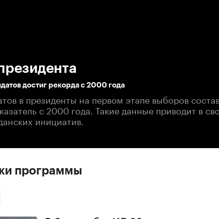
:00
/
00:00
президента
идатов достиг рекорда с 2000 года
атов в президенты на первом этапе выборов соста
азатель с 2000 года. Такие данные приводит в св
данских инициатив.
ски программы