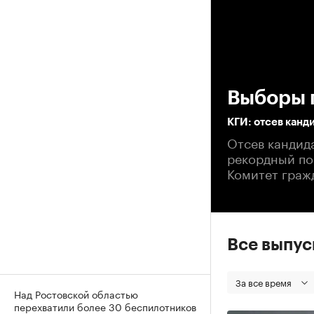
00
Выборы 
КГИ: отсев канд
Отсев кандид
рекордный пок
Комитет граж
Все выпу
За все время
Над Ростовской областью
перехватили более 30 беспилотников