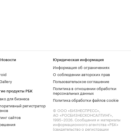
 Новости
Юридическая информация
Информация об ограничениях
roid
О соблюдении авторских прав
allery
Пользовательское соглашение
Политика в отношении обработки
гие продукты РБК
персональных данных
ако для бизнеса
Политика обработки файлов cookie
поративный регистратор
енов
© ООО «БИЗНЕСПРЕСС»,
АО «РОСБИЗНЕСКОНСАЛТИНГ»,
тинг сайтов
1995–2026
. Сообщения и материалы
.решения
информационного агентства «РБК»
(свидетельство о регистрации