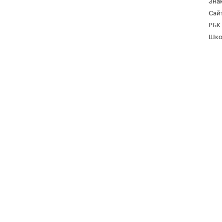
Зна
Сайт
РБК
Шко