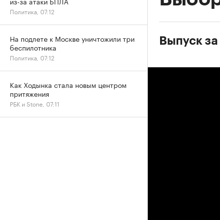
из-за атаки БПЛА
Политика, 07:12
На подлете к Москве уничтожили три
Выпуск за
беспилотника
Политика, 07:12
Как Ходынка стала новым центром
притяжения
РБК и Stone, 07:11