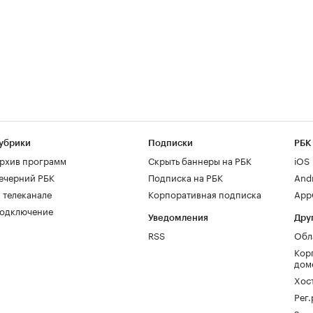
убрики
Подписки
РБК
рхив программ
Скрыть баннеры на РБК
iOS
ечерний РБК
Подписка на РБК
And
 телеканале
Корпоративная подписка
AppG
одключение
Уведомления
Дру
RSS
Обл
Кор
дом
Хос
Рег