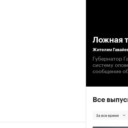
00
Ложная 
Жителям Гавайев
Губернатор Г
систему опов
сообщение об
Все выпу
За все время