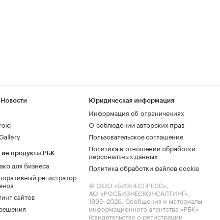
 Новости
Юридическая информация
Информация об ограничениях
roid
О соблюдении авторских прав
allery
Пользовательское соглашение
Политика в отношении обработки
гие продукты РБК
персональных данных
ако для бизнеса
Политика обработки файлов cookie
поративный регистратор
енов
© ООО «БИЗНЕСПРЕСС»,
АО «РОСБИЗНЕСКОНСАЛТИНГ»,
тинг сайтов
1995–2026
. Сообщения и материалы
.решения
информационного агентства «РБК»
(свидетельство о регистрации