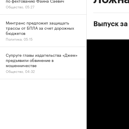
по фехтованию Фаина Саевич
Общество, 05:27
Минтранс предложил защищать
Выпуск за
трассы от БПЛА за счет дорожных
бюджетов
Политика, 05:15
Супруге главы издательства «Джем»
предъявили обвинение в
мошенничестве
Общество, 04:32