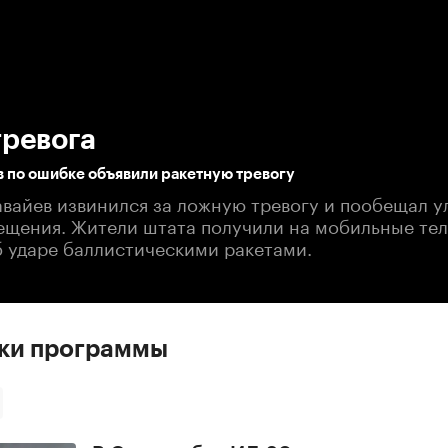
:00
/
00:00
тревога
 по ошибке объявили ракетную тревогу
авайев извинился за ложную тревогу и пообещал 
ещения. Жители штата получили на мобильные те
 ударе баллистическими ракетами.
ски программы