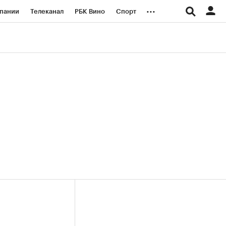
...
пании
Телеканал
РБК Вино
Спорт
ые проекты
Город
Стиль
Крипто
Спецпроекты СПб
логии и медиа
Финансы