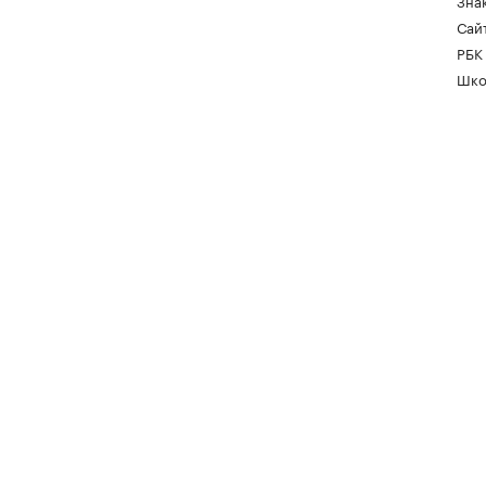
Зна
Сайт
РБК
Шко