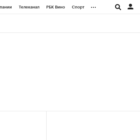
...
пании
Телеканал
РБК Вино
Спорт
ые проекты
Город
Стиль
Крипто
Спецпроекты СПб
логии и медиа
Финансы