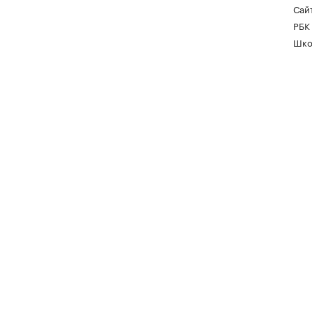
Сайт
РБК
Шко