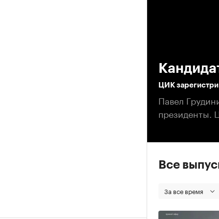
00
Кандида
ЦИК зарегистри
Павел Грудини
президенты. 
Все выпу
За все время