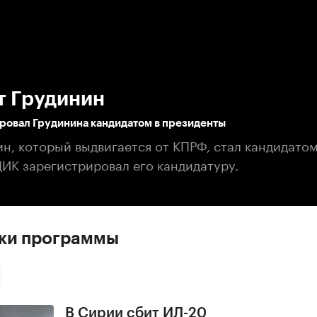
:00
/
00:00
т Грудинин
ровал Грудинина кандидатом в президенты
н, который выдвигается от КПРФ, стал кандидатом
ЦИК зарегистрировал его кандидатуру.
ски программы
В Сирии сбит ИЛ-20