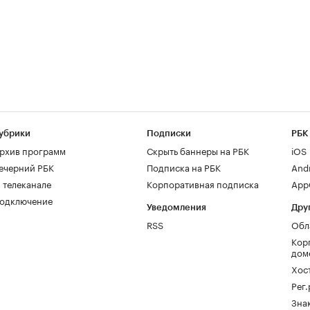
убрики
Подписки
РБК
рхив программ
Скрыть баннеры на РБК
iOS
ечерний РБК
Подписка на РБК
And
 телеканале
Корпоративная подписка
AppG
одключение
Уведомления
Дру
RSS
Обл
Кор
дом
Хос
Рег
Зна