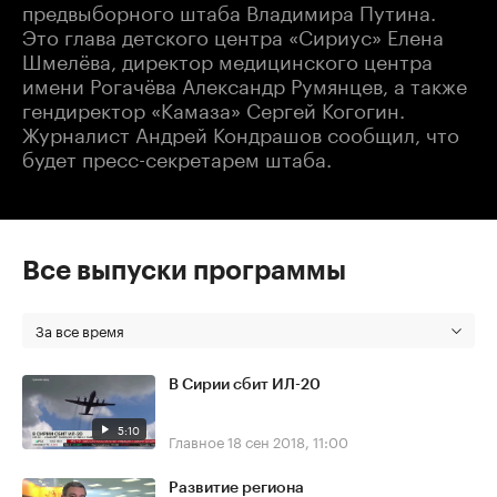
предвыборного штаба Владимира Путина.
Это глава детского центра «Сириус» Елена
Шмелёва, директор медицинского центра
имени Рогачёва Александр Румянцев, а также
гендиректор «Камаза» Сергей Когогин.
Журналист Андрей Кондрашов сообщил, что
будет пресс-секретарем штаба.
Все выпуски программы
За все время
В Сирии сбит ИЛ-20
5:10
Главное
18 сен 2018, 11:00
Развитие региона