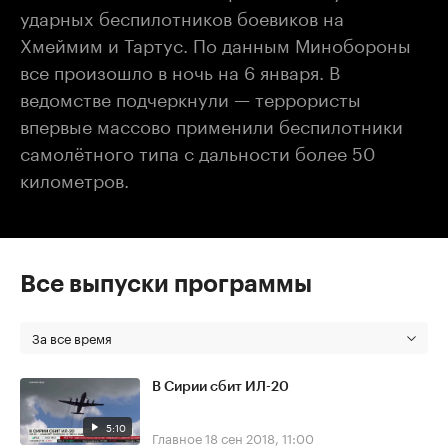
ударных беспилотников боевиков на
Хмеймим и Тартус. По данным Минобороны
все произошло в ночь на 6 января. В
ведомстве подчеркнули — террористы
впервые массово применили беспилотники
самолётного типа с дальности более 50
километров.
Все выпуски программы
За все время
В Сирии сбит ИЛ-20
5:10
Главное
18 сен 2018, 11:00