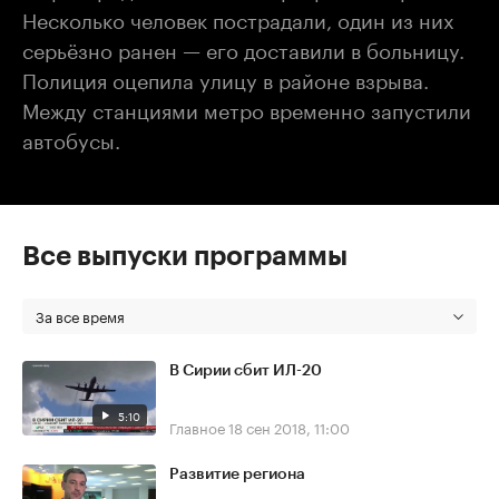
Несколько человек пострадали, один из них
серьёзно ранен — его доставили в больницу.
Полиция оцепила улицу в районе взрыва.
Между станциями метро временно запустили
автобусы.
Все выпуски программы
За все время
В Сирии сбит ИЛ-20
5:10
Главное
18 сен 2018, 11:00
Развитие региона