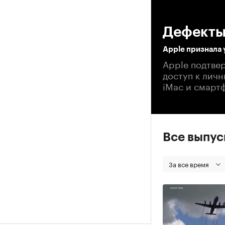
00
Дефекты
Apple признала 
Apple подтве
доступ к лич
iMac и смарт
Все выпу
За все время