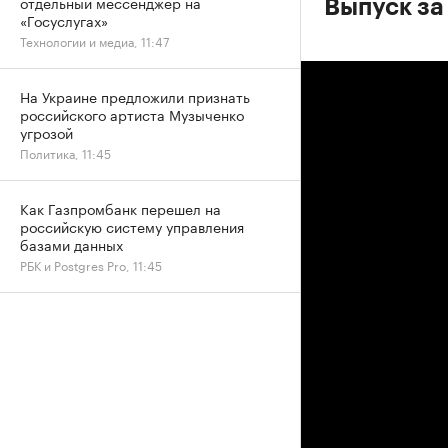
отдельный мессенджер на
Выпуск за
«Госуслугах»
Технологии и медиа, 11:47
На Украине предложили признать
российского артиста Музыченко
угрозой
Политика, 11:45
Как Газпромбанк перешел на
российскую систему управления
базами данных
РБК и Postgres Pro, 11:45