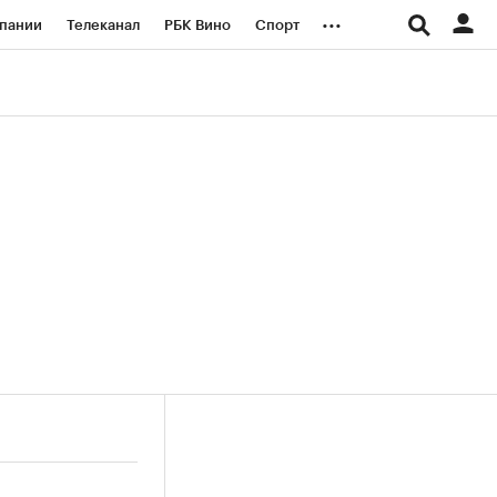
...
пании
Телеканал
РБК Вино
Спорт
ые проекты
Город
Стиль
Крипто
Спецпроекты СПб
логии и медиа
Финансы