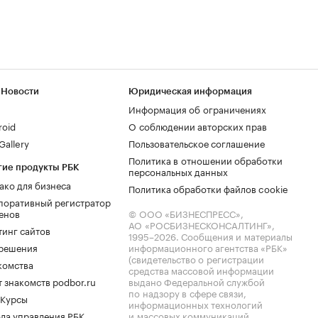
 Новости
Юридическая информация
Информация об ограничениях
roid
О соблюдении авторских прав
allery
Пользовательское соглашение
Политика в отношении обработки
гие продукты РБК
персональных данных
ако для бизнеса
Политика обработки файлов cookie
поративный регистратор
енов
© ООО «БИЗНЕСПРЕСС»,
АО «РОСБИЗНЕСКОНСАЛТИНГ»,
тинг сайтов
1995–2026
. Сообщения и материалы
.решения
информационного агентства «РБК»
(свидетельство о регистрации
комства
средства массовой информации
 знакомств podbor.ru
выдано Федеральной службой
по надзору в сфере связи,
 Курсы
информационных технологий
ла управления РБК
и массовых коммуникаций