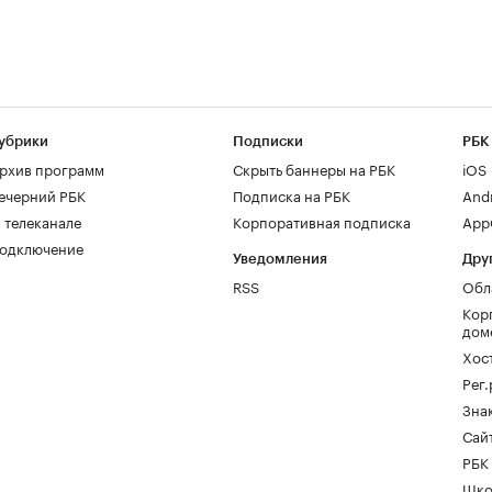
убрики
Подписки
РБК
рхив программ
Скрыть баннеры на РБК
iOS
ечерний РБК
Подписка на РБК
And
 телеканале
Корпоративная подписка
AppG
одключение
Уведомления
Дру
RSS
Обл
Кор
дом
Хос
Рег
Зна
Сайт
РБК
Шко