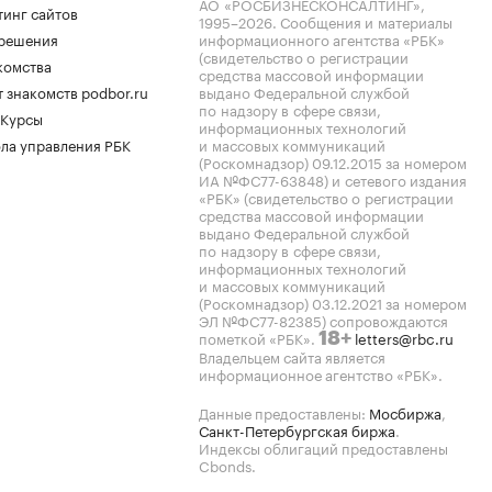
АО «РОСБИЗНЕСКОНСАЛТИНГ»,
тинг сайтов
1995–2026
. Сообщения и материалы
.решения
информационного агентства «РБК»
(свидетельство о регистрации
комства
средства массовой информации
 знакомств podbor.ru
выдано Федеральной службой
по надзору в сфере связи,
 Курсы
информационных технологий
ла управления РБК
и массовых коммуникаций
(Роскомнадзор) 09.12.2015 за номером
ИА №ФС77-63848) и сетевого издания
«РБК» (свидетельство о регистрации
средства массовой информации
выдано Федеральной службой
по надзору в сфере связи,
информационных технологий
и массовых коммуникаций
(Роскомнадзор) 03.12.2021 за номером
ЭЛ №ФС77-82385) сопровождаются
пометкой «РБК».
letters@rbc.ru
18+
Владельцем сайта является
информационное агентство «РБК».
Данные предоставлены:
Мосбиржа
,
Санкт-Петербургская биржа
.
Индексы облигаций предоставлены
Cbonds.