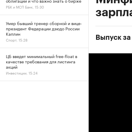
облигации и что важно знать о бирже
РБК и МСП Банк, 15:30
зарпл
Умер бывший тренер сборной и вице-
президент Федерации дзюдо России
Каплин
Выпуск за
Спорт, 15:28
ЦБ введет минимальный free-float в
качестве требования для листинга
акций
Инвестиции, 15:24