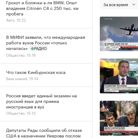
Грохот и болячки а-ля BMW. Опыт
За все время
владения Citroёn C4 с 250 тыс. км
пробега
Авто, 15:22
В МИФИ заявили, что международная
работа вузов России «только
началась»
РАДИО
Общество, 15:19
Что такое Кинбурнская коса
База знаний, 15:14
Россия введет единый экзамен на
русский язык для приема
иностранцев в вуз
Общество, 15:13
Депутаты Рады сообщили об отказе
США в назначении Умерова послом