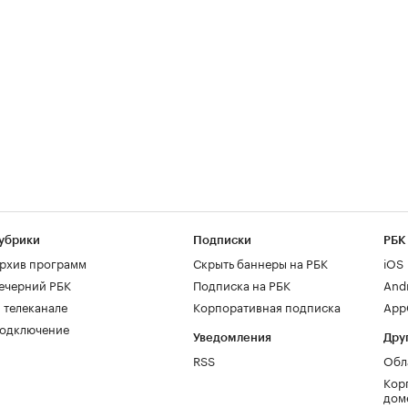
убрики
Подписки
РБК
рхив программ
Скрыть баннеры на РБК
iOS
ечерний РБК
Подписка на РБК
And
 телеканале
Корпоративная подписка
AppG
одключение
Уведомления
Дру
RSS
Обл
Кор
дом