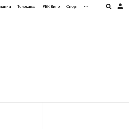
...
пании
Телеканал
РБК Вино
Спорт
ые проекты
Город
Стиль
Крипто
Спецпроекты СПб
логии и медиа
Финансы