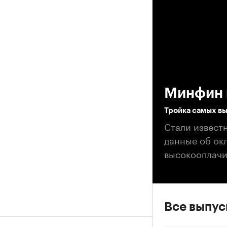
00
Минфин 
Тройка самых в
Стали извест
данные об окл
высокооплачи
Все выпу