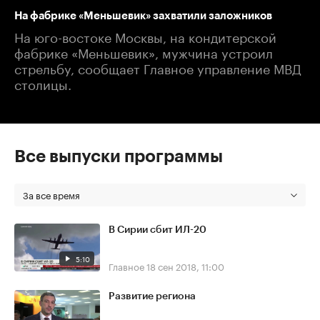
На фабрике «Меньшевик» захватили заложников
На юго-востоке Москвы, на кондитерской
фабрике «Меньшевик», мужчина устроил
стрельбу, сообщает Главное управление МВД
столицы.
Все выпуски программы
За все время
В Сирии сбит ИЛ-20
5:10
Главное
18 сен 2018, 11:00
Развитие региона