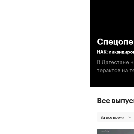
00
Спецопе
НАК: ликвидиров
В Дагестане 
терактов на 
Все выпу
За все время