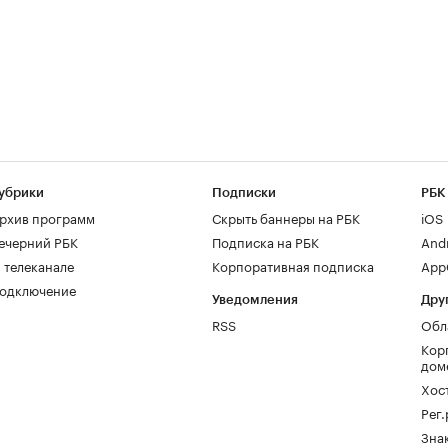
убрики
Подписки
РБК
рхив программ
Скрыть баннеры на РБК
iOS
ечерний РБК
Подписка на РБК
And
 телеканале
Корпоративная подписка
AppG
одключение
Уведомления
Дру
RSS
Обл
Кор
дом
Хос
Рег
Зна