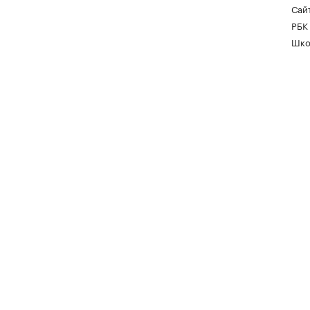
Сайт
РБК
Шко