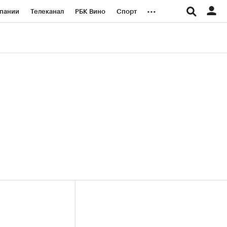
...
пании
Телеканал
РБК Вино
Спорт
ые проекты
Город
Стиль
Крипто
Спецпроекты СПб
логии и медиа
Финансы