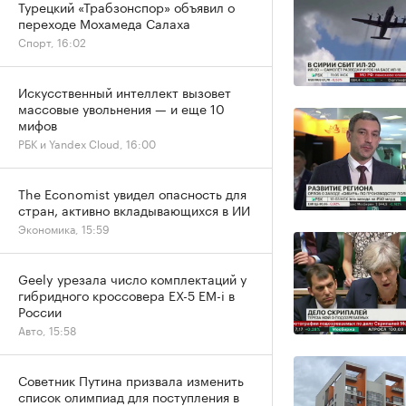
Турецкий «Трабзонспор» объявил о
переходе Мохамеда Салаха
Спорт, 16:02
Искусственный интеллект вызовет
массовые увольнения — и еще 10
мифов
РБК и Yandex Cloud, 16:00
The Economist увидел опасность для
стран, активно вкладывающихся в ИИ
Экономика, 15:59
Geely урезала число комплектаций у
гибридного кроссовера EX-5 EM-i в
России
Авто, 15:58
Советник Путина призвала изменить
список олимпиад для поступления в