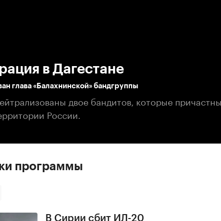
:00
/
00:00
рация в Дагестане
ан глава «Балахнинской» бандгруппы
нейтрализованы двое бандитов, которые причастны
территории России.
ски программы
В Сирии сбит ИЛ-20