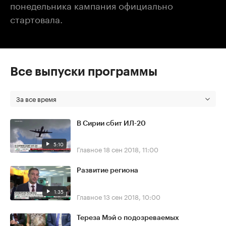
понедельника кампания официально
стартовала.
Все выпуски программы
За все время
В Сирии сбит ИЛ-20
5:10
Главное
18 сен 2018, 11:00
Развитие региона
1:35
Главное
13 сен 2018, 10:00
Тереза Мэй о подозреваемых