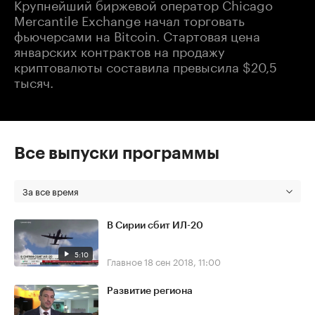
Крупнейший биржевой оператор Chicago
Mercantile Exchange начал торговать
фьючерсами на Bitcoin. Стартовая цена
январских контрактов на продажу
криптовалюты составила превысила $20,5
тысяч.
Все выпуски программы
За все время
В Сирии сбит ИЛ-20
5:10
Главное
18 сен 2018, 11:00
Развитие региона