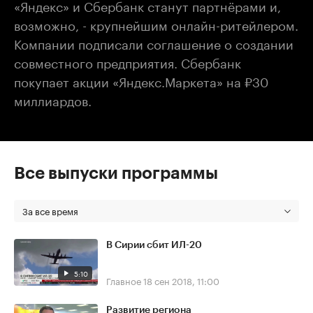
«Яндекс» и Сбербанк станут партнёрами и,
возможно, - крупнейшим онлайн-ритейлером.
Компании подписали соглашение о создании
совместного предприятия. Сбербанк
покупает акции «Яндекс.Маркета» на ₽30
миллиардов.
Все выпуски программы
За все время
В Сирии сбит ИЛ-20
5:10
Главное
18 сен 2018, 11:00
Развитие региона