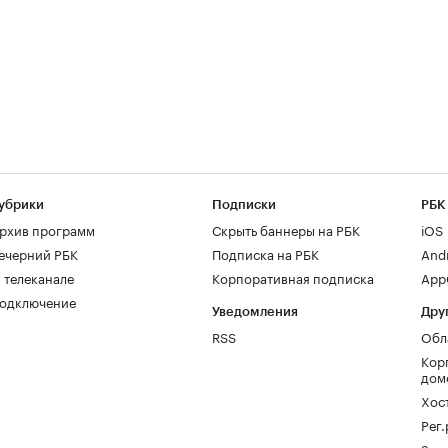
убрики
Подписки
РБК
рхив программ
Скрыть баннеры на РБК
iOS
ечерний РБК
Подписка на РБК
And
 телеканале
Корпоративная подписка
AppG
одключение
Уведомления
Дру
RSS
Обл
Кор
дом
Хос
Рег