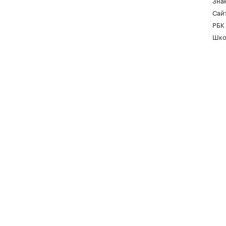
Зна
Сайт
РБК
Шко