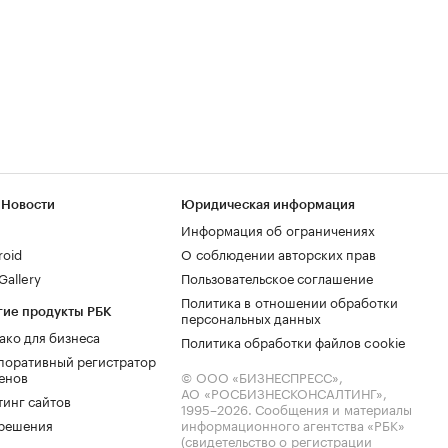
 Новости
Юридическая информация
Информация об ограничениях
roid
О соблюдении авторских прав
allery
Пользовательское соглашение
Политика в отношении обработки
гие продукты РБК
персональных данных
ако для бизнеса
Политика обработки файлов cookie
поративный регистратор
енов
© ООО «БИЗНЕСПРЕСС»,
АО «РОСБИЗНЕСКОНСАЛТИНГ»,
тинг сайтов
1995–2026
. Сообщения и материалы
.решения
информационного агентства «РБК»
(свидетельство о регистрации