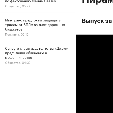
по фехтованию Фаина Саевич
Общество, 05:27
Минтранс предложил защищать
Выпуск за
трассы от БПЛА за счет дорожных
бюджетов
Политика, 05:15
Супруге главы издательства «Джем»
предъявили обвинение в
мошенничестве
Общество, 04:32