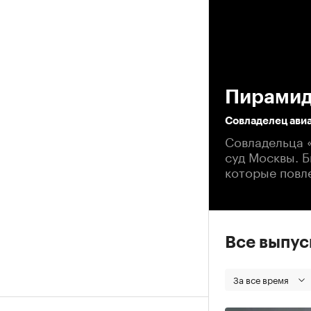
00
Пирамид
Совладелец ави
Совладельца 
суд Москвы. 
которые повл
Все выпу
За все время