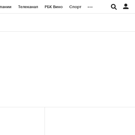
...
пании
Телеканал
РБК Вино
Спорт
ые проекты
Город
Стиль
Крипто
Спецпроекты СПб
логии и медиа
Финансы