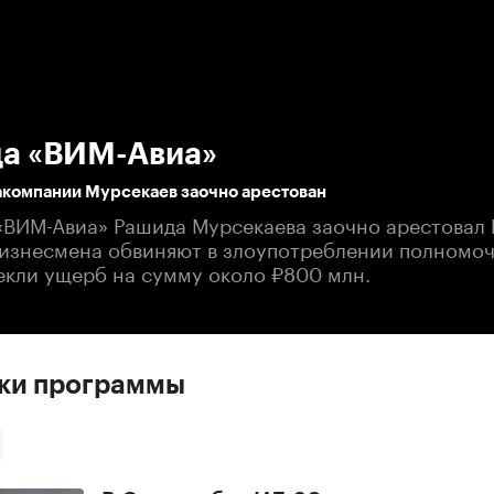
:00
/
00:00
а «ВИМ-Авиа»
акомпании Мурсекаев заочно арестован
«ВИМ-Авиа» Рашида Мурсекаева заочно арестовал
Бизнесмена обвиняют в злоупотреблении полномо
екли ущерб на сумму около ₽800 млн.
ски программы