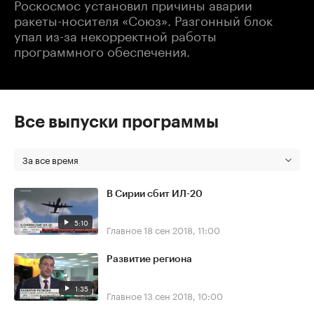
Роскосмос установил причины аварии
ракеты-носителя «Союз». Разгонный блок
упал из-за некорректной работы
программного обеспечения.
Все выпуски программы
За все время
В Сирии сбит ИЛ-20
5:10
Главное
18 сен 2018, 11:00
Развитие региона
1:35
Главное
13 сен 2018, 10:00