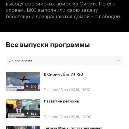
выводу российских войск из Сирии. По его
словам, ВКС выполнили свою задачу
блестяще и возвращаются домой - с победой.
Все выпуски программы
За все время
В Сирии сбит ИЛ-20
5:10
Главное
18 сен 2018, 11:00
Развитие региона
1:35
Главное
13 сен 2018, 10:00
Тереза Мэй о подозреваемых