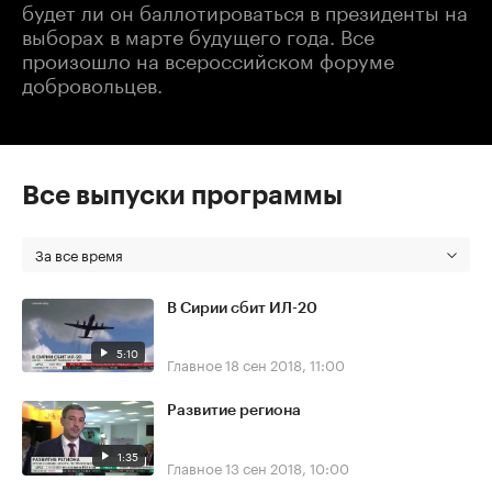
будет ли он баллотироваться в президенты на
выборах в марте будущего года. Все
произошло на всероссийском форуме
добровольцев.
Все выпуски программы
За все время
В Сирии сбит ИЛ-20
5:10
Главное
18 сен 2018, 11:00
Развитие региона
1:35
Главное
13 сен 2018, 10:00