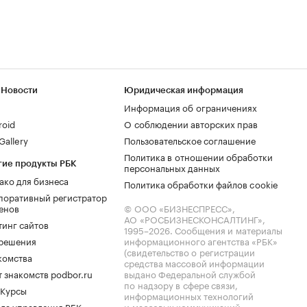
 Новости
Юридическая информация
Информация об ограничениях
roid
О соблюдении авторских прав
allery
Пользовательское соглашение
Политика в отношении обработки
гие продукты РБК
персональных данных
ако для бизнеса
Политика обработки файлов cookie
поративный регистратор
енов
© ООО «БИЗНЕСПРЕСС»,
АО «РОСБИЗНЕСКОНСАЛТИНГ»,
тинг сайтов
1995–2026
. Сообщения и материалы
.решения
информационного агентства «РБК»
(свидетельство о регистрации
комства
средства массовой информации
 знакомств podbor.ru
выдано Федеральной службой
по надзору в сфере связи,
 Курсы
информационных технологий
ла управления РБК
и массовых коммуникаций