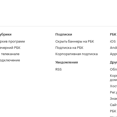
убрики
Подписки
РБК
рхив программ
Скрыть баннеры на РБК
iOS
ечерний РБК
Подписка на РБК
And
 телеканале
Корпоративная подписка
AppG
одключение
Уведомления
Дру
RSS
Обл
Кор
дом
Хос
Рег
Зна
Сайт
РБК
Шко