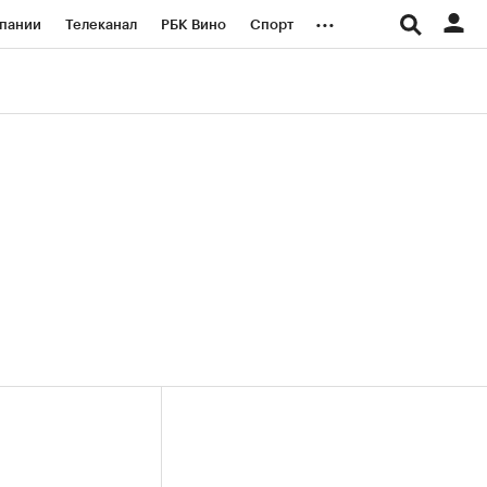
...
пании
Телеканал
РБК Вино
Спорт
ые проекты
Город
Стиль
Крипто
Спецпроекты СПб
логии и медиа
Финансы