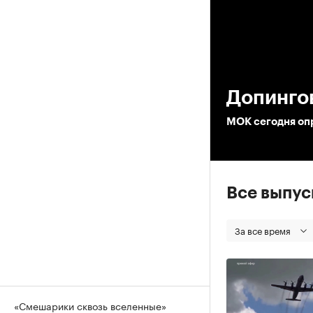
00
Допинго
МОК сегодня опр
Все выпу
За все время
«Смешарики сквозь вселенные»