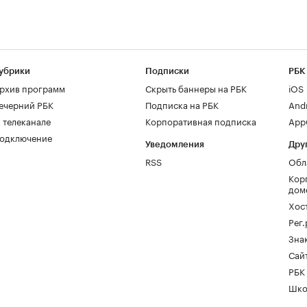
убрики
Подписки
РБК
рхив программ
Скрыть баннеры на РБК
iOS
ечерний РБК
Подписка на РБК
And
 телеканале
Корпоративная подписка
AppG
одключение
Уведомления
Дру
RSS
Обл
Кор
дом
Хос
Рег
Зна
Сайт
РБК
Шко