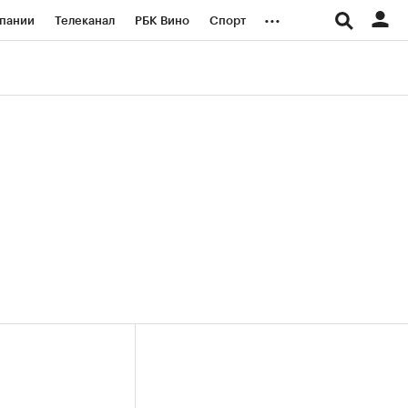
...
пании
Телеканал
РБК Вино
Спорт
ые проекты
Город
Стиль
Крипто
Спецпроекты СПб
логии и медиа
Финансы