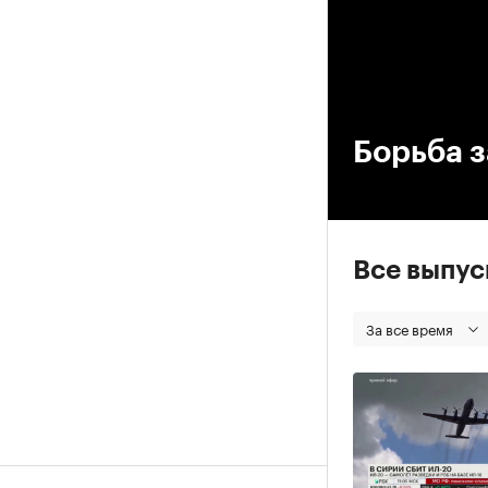
00
Борьба 
Все выпу
За все время