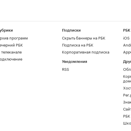
убрики
Подписки
РБК
рхив программ
Скрыть баннеры на РБК
iOS
ечерний РБК
Подписка на РБК
And
 телеканале
Корпоративная подписка
AppG
одключение
Уведомления
Дру
RSS
Обл
Кор
дом
Хос
Рег
Зна
Сайт
РБК
Шко