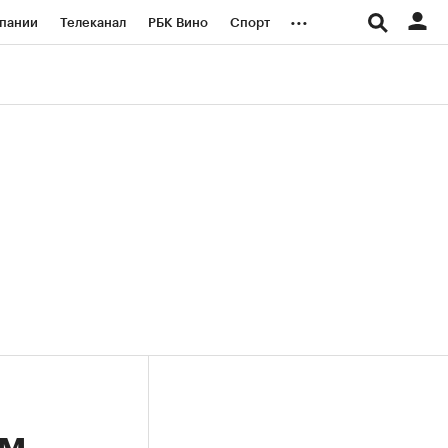
...
пании
Телеканал
РБК Вино
Спорт
ые проекты
Город
Стиль
Крипто
Спецпроекты СПб
логии и медиа
Финансы
ом