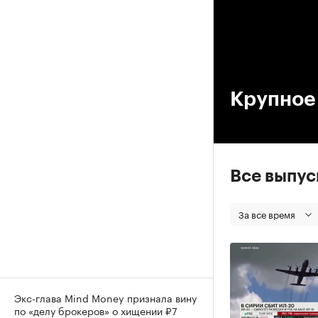
00
Крупное
Все выпу
За все время
Экс-глава Mind Money признала вину
по «делу брокеров» о хищении ₽7