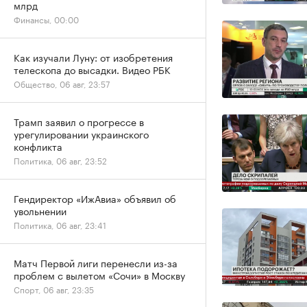
млрд
Финансы, 00:00
Как изучали Луну: от изобретения
телескопа до высадки. Видео РБК
Общество, 06 авг, 23:57
Трамп заявил о прогрессе в
урегулировании украинского
конфликта
Политика, 06 авг, 23:52
Гендиректор «ИжАвиа» объявил об
увольнении
Политика, 06 авг, 23:41
Матч Первой лиги перенесли из-за
проблем с вылетом «Сочи» в Москву
Спорт, 06 авг, 23:35