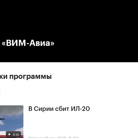
:00
/
00:00
в «ВИМ-Авиа»
ски программы
В Сирии сбит ИЛ-20
5:10
Главное
18 сен 2018, 11:00