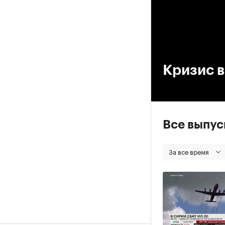
00
Кризис 
Все выпу
За все время