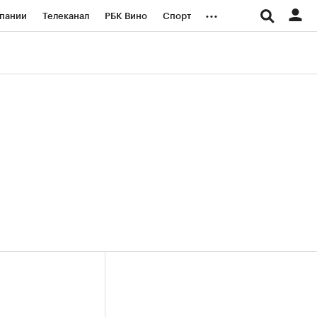
...
пании
Телеканал
РБК Вино
Спорт
ые проекты
Город
Стиль
Крипто
Спецпроекты СПб
логии и медиа
Финансы