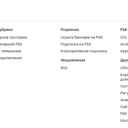
убрики
Подписки
РБК
рхив программ
Скрыть баннеры на РБК
iOS
ечерний РБК
Подписка на РБК
And
 телеканале
Корпоративная подписка
AppG
одключение
Уведомления
Дру
RSS
Обл
Кор
дом
Хос
Рег
Зна
Сайт
РБК
Шко