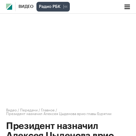
ВИДЕО
Видео
/
Передачи
/
Главное
/
Президент назначил Алексея Цыденова врио главы Бурятии
Президент назначил
Алексея Цыденова врио