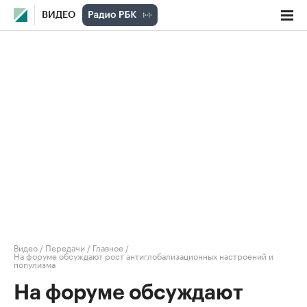
ВИДЕО
Видео
/
Передачи
/
Главное
/
На форуме обсуждают рост антиглобализационных настроений и
популизма
На форуме обсуждают