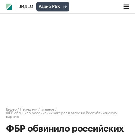
ВИДЕО
Видео
/
Передачи
/
Главное
/
ФБР обвинило российских хакеров в атаке на Республиканскую
партию
ФБР обвинило российских