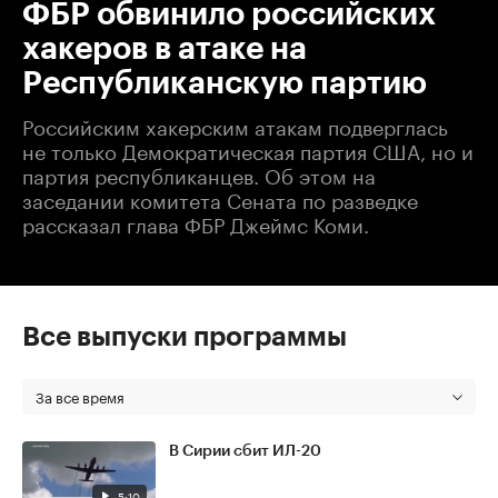
ФБР обвинило российских
хакеров в атаке на
Республиканскую партию
Российским хакерским атакам подверглась
не только Демократическая партия США, но и
партия республиканцев. Об этом на
заседании комитета Сената по разведке
рассказал глава ФБР Джеймс Коми.
Все выпуски программы
За все время
В Сирии сбит ИЛ-20
5:10