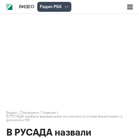
ВИДЕО
Видео
/
Передачи
/
Главное
/
В РУСАДА назвали вырванными из контекста слова Анцелиович о
допинге в РФ
В РУСАДА назвали