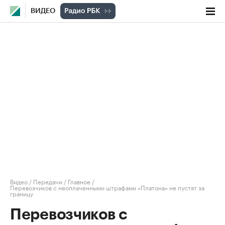
ВИДЕО
Видео
/
Передачи
/
Главное
/
Перевозчиков с неоплаченными штрафами «Платона» не пустят за
границу
Перевозчиков с