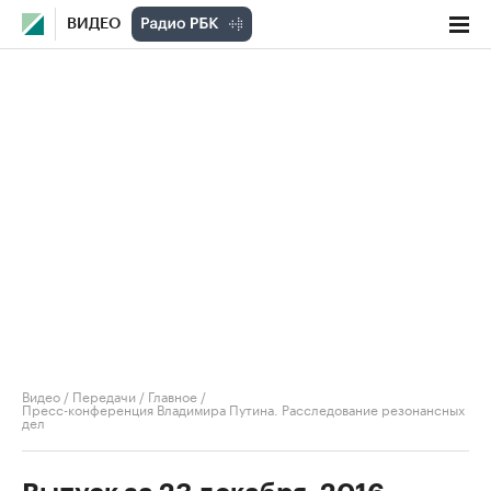
ВИДЕО
Видео
/
Передачи
/
Главное
/
Пресс-конференция Владимира Путина. Расследование резонансных
дел