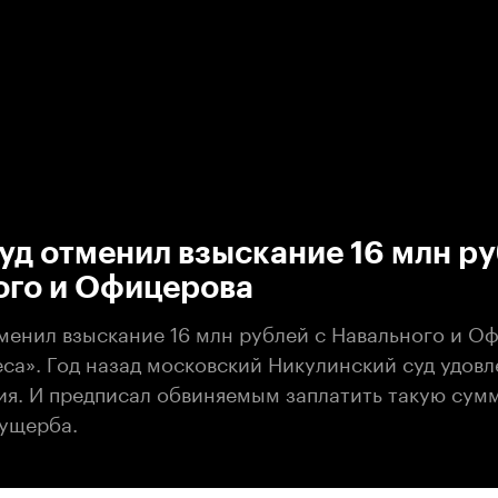
:00
/
00:00
д отменил взыскание 16 млн ру
ого и Офицерова
менил взыскание 16 млн рублей с Навального и О
са». Год назад московский Никулинский суд удовл
ия. И предписал обвиняемым заплатить такую сумм
ущерба.