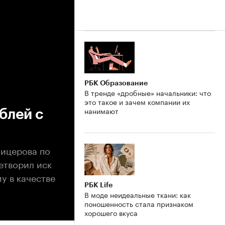
РБК Образование
В тренде «дробные» начальники: что
это такое и зачем компании их
нанимают
блей с
фицерова по
етворил иск
у в качестве
РБК Life
В моде неидеальные ткани: как
поношенность стала признаком
хорошего вкуса