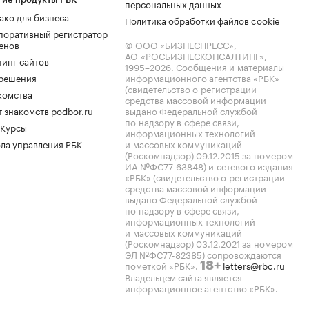
персональных данных
ако для бизнеса
Политика обработки файлов cookie
поративный регистратор
енов
© ООО «БИЗНЕСПРЕСС»,
АО «РОСБИЗНЕСКОНСАЛТИНГ»,
тинг сайтов
1995–2026
. Сообщения и материалы
.решения
информационного агентства «РБК»
(свидетельство о регистрации
комства
средства массовой информации
 знакомств podbor.ru
выдано Федеральной службой
по надзору в сфере связи,
 Курсы
информационных технологий
ла управления РБК
и массовых коммуникаций
(Роскомнадзор) 09.12.2015 за номером
ИА №ФС77-63848) и сетевого издания
«РБК» (свидетельство о регистрации
средства массовой информации
выдано Федеральной службой
по надзору в сфере связи,
информационных технологий
и массовых коммуникаций
(Роскомнадзор) 03.12.2021 за номером
ЭЛ №ФС77-82385) сопровождаются
пометкой «РБК».
letters@rbc.ru
18+
Владельцем сайта является
информационное агентство «РБК».