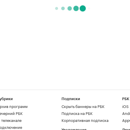
убрики
Подписки
РБК
рхив программ
Скрыть баннеры на РБК
iOS
ечерний РБК
Подписка на РБК
And
 телеканале
Корпоративная подписка
AppG
одключение
Уведомления
Дру