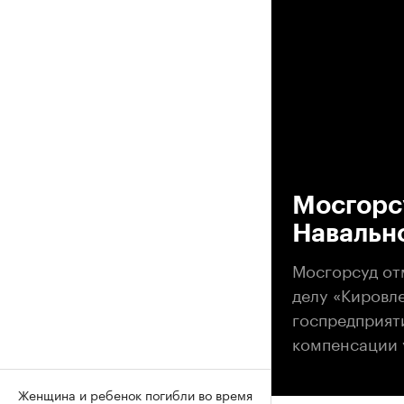
00
Мосгорсу
Навальн
Мосгорсуд от
делу «Кировле
госпредприят
компенсации 
Женщина и ребенок погибли во время