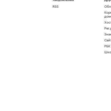
RSS
Обл
Кор
дом
Хос
Рег
Зна
Сайт
РБК
Шко