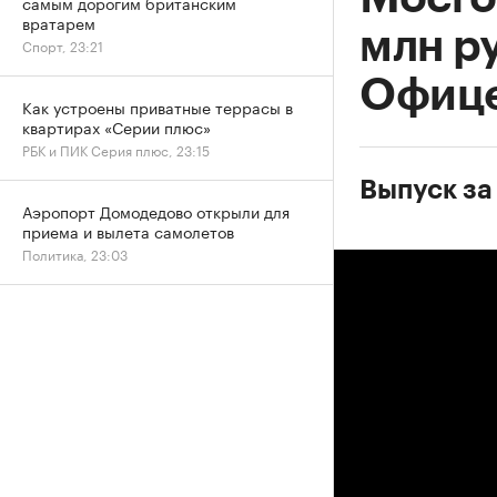
самым дорогим британским
вратарем
млн р
Спорт, 23:21
Офиц
Как устроены приватные террасы в
квартирах «Серии плюс»
РБК и ПИК Серия плюс, 23:15
Выпуск за
Аэропорт Домодедово открыли для
приема и вылета самолетов
Политика, 23:03