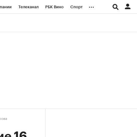
...
пании
Телеканал
РБК Вино
Спорт
ые проекты
Город
Стиль
Крипто
Спецпроекты СПб
логии и медиа
Финансы
рова
ие 16