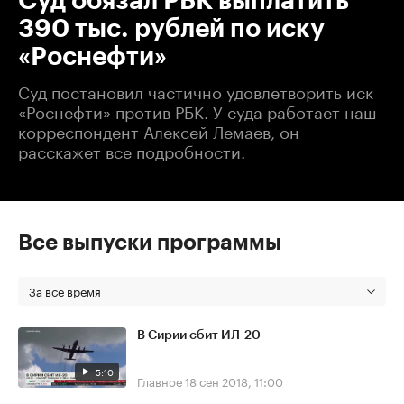
Суд обязал РБК выплатить
390 тыс. рублей по иску
«Роснефти»
Суд постановил частично удовлетворить иск
«Роснефти» против РБК. У суда работает наш
корреспондент Алексей Лемаев, он
расскажет все подробности.
Все выпуски программы
За все время
В Сирии сбит ИЛ-20
5:10
Главное
18 сен 2018, 11:00