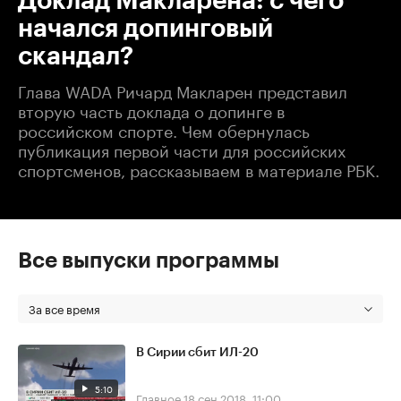
Доклад Макларена: с чего
начался допинговый
скандал?
Глава WADA Ричард Макларен представил
вторую часть доклада о допинге в
российском спорте. Чем обернулась
публикация первой части для российских
спортсменов, рассказываем в материале РБК.
Все выпуски программы
За все время
В Сирии сбит ИЛ-20
5:10
Главное
18 сен 2018, 11:00