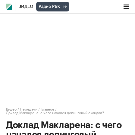
ВИДЕО
Видео
/
Передачи
/
Главное
/
Доклад Макларена: с чего начался допинговый скандал?
Доклад Макларена: с чего
начался допинговый