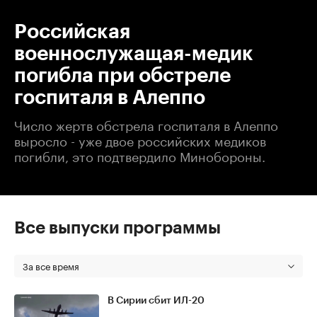
Российская
военнослужащая-медик
погибла при обстреле
госпиталя в Алеппо
Число жертв обстрела госпиталя в Алеппо
выросло - уже двое российских медиков
погибли, это подтвердило Минобороны.
Все выпуски программы
За все время
В Сирии сбит ИЛ-20