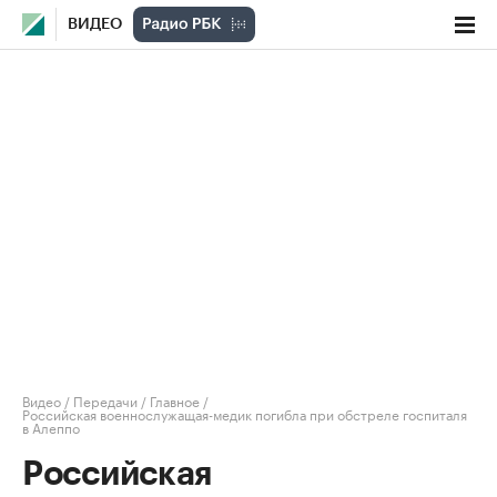
ВИДЕО
Видео
/
Передачи
/
Главное
/
Российская военнослужащая-медик погибла при обстреле госпиталя
в Алеппо
Российская