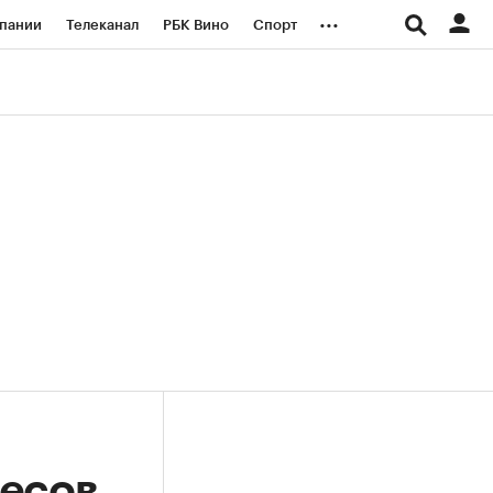
...
пании
Телеканал
РБК Вино
Спорт
ые проекты
Город
Стиль
Крипто
Спецпроекты СПб
логии и медиа
Финансы
весов