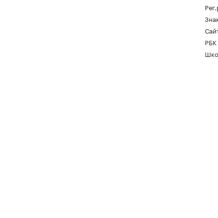
Рег
Зна
Сайт
РБК
Шко