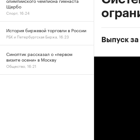
олимпийского чемпиона гимнаста
Щербо
огран
Спорт, 16:24
История биржевой торговли в России
РБК и Петербургская Биржа, 16:23
Выпуск за
Синоптик рассказал о «первом
визите осени» в Москву
Общество, 16:21