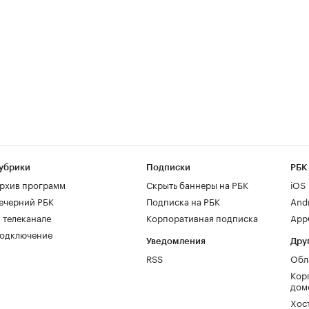
убрики
Подписки
РБК
рхив программ
Скрыть баннеры на РБК
iOS
ечерний РБК
Подписка на РБК
And
 телеканале
Корпоративная подписка
AppG
одключение
Уведомления
Дру
RSS
Обл
Кор
дом
Хос