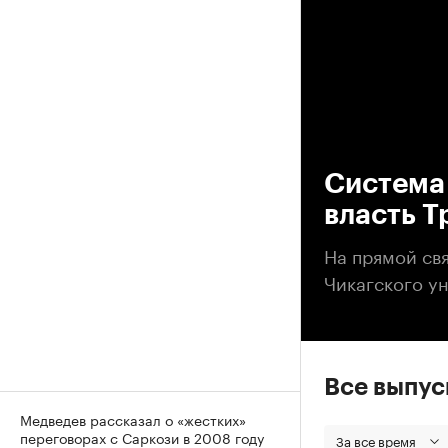
00
Система 
власть 
На прямой св
Чикагского у
Все выпу
Медведев рассказал о «жестких»
переговорах с Саркози в 2008 году
За все время