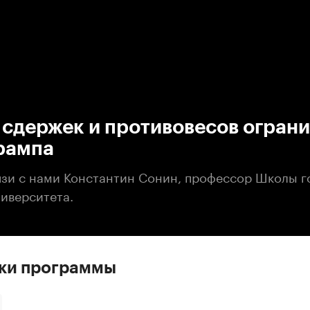
:00
/
00:00
сдержек и противовесов огран
Трампа
язи с нами Константин Сонин, профессор Школы г
ниверситета.
ски программы