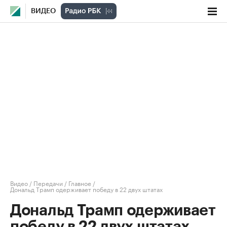
ВИДЕО
Видео
/
Передачи
/
Главное
/
Дональд Трамп одерживает победу в 22 двух штатах
Дональд Трамп одерживает
победу в 22 двух штатах