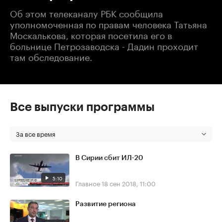
Об этом телеканалу РБК сообщила
уполномоченная по правам человека Татьяна
Москалькова, которая посетила его в
больнице Петрозаводска - Дадин проходит
там обследование.
Все выпуски программы
За все время
В Сирии сбит ИЛ-20
5:10
Главное
18 сен 2018, 11:00
Развитие региона