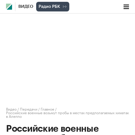
ВИДЕО
Видео
/
Передачи
/
Главное
/
Российские военные возьмут пробы в местах предполагаемых химатак
в Алеппо
Российские военные