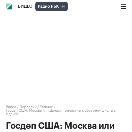
ВИДЕО
Видео
/
Передачи
/
Главное
/
Госдеп США: Москва или Дамаск причастны к обстрелу школы в
Идлибе
Госдеп США: Москва или